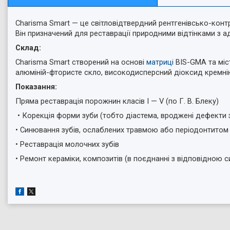
Charisma Smart — це світловідтвердний рентгенівсько-конт
Він призначений для реставрації природними відтінками з адг
Склад:
Charisma Smart створений на основі
матриці
BIS-GMA та міс
алюміній-фтористе скло, високодисперсний діоксид кремн
Показання:
Пряма реставрація порожнин класів I — V (по Г. В. Блеку)
• Корекція форми зуби (тобто діастема, вроджені дефекти 
• Синювання зубів, ослаблених травмою або періодонтитом
• Реставрація молочних зубів
• Ремонт кераміки, композитів (в поєднанні з відповідною 