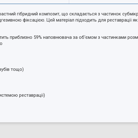
растний гібридний композит, що складається з частинок субмікр
езивною фіксацією. Цей матеріал підходить для реставрації як пе
тить приблизно 59% наповнювача за об'ємом з частинками розмі
ію
зубів тощо)
системою реставрації)