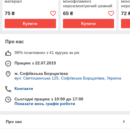
матеріал
монофіламент,
моно
нерозсмоктуючий шовний
нер
матеріал
мате
75
65
72
₴
₴
Купити
Купити
Про нас
98% позитивних з 41 відгука за рік
Працює з 22.07.2015
м. Софіївська Борщагівка
вул. Святошинська 125, Софіївська Борщагівка, Україна
Контакти
Сьогодні працює з 10:00 до 17:00
Показати весь графік роботи
Про нас