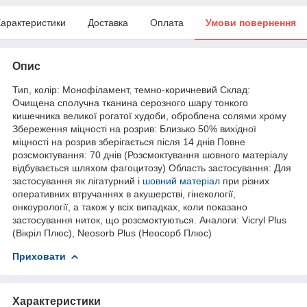
арактеристики
Доставка
Оплата
Умови повернення
Опис
Тип, колір: Монофіламент, темно-коричневий Склад:
Очищена сполучна тканина серозного шару тонкого
кишечника великої рогатої худоби, оброблена солями хрому
Збереження міцності на розрив: Близько 50% вихідної
міцності на розрив зберігається після 14 днів Повне
розсмоктування: 70 днів (Розсмоктування шовного матеріалу
відбувається шляхом фагоцитозу) Область застосування: Для
застосування як лігатурний і
шовний матеріал
при різних
оперативних втручаннях в акушерстві, гінекології,
онкоурології, а також у всіх випадках, коли показано
застосування ниток, що розсмоктуються. Аналоги: Vicryl Plus
(Вікріл Плюс), Neosorb Plus (Неосорб Плюс)
Приховати
Характеристики