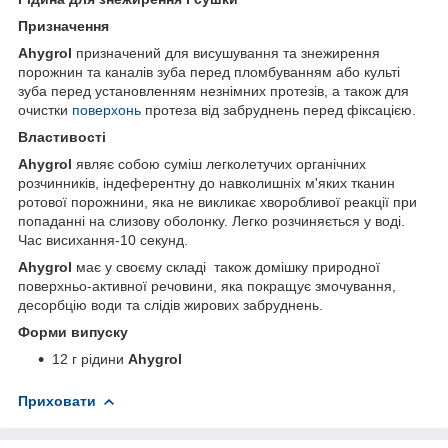
Призначення
Ahygrol
призначений для висушування та знежирення
порожнин та каналів зуба перед пломбуванням або культі
зуба перед установленням незнімних протезів, а також для
очистки
поверхонь
протеза від забруднень перед фіксацією.
Властивості
Ahygrol
являє собою суміш легколетучих органічних
розчинників, індеферентну до навколишніх м'яких тканин
ротової порожнини, яка не викликає хворобливої реакції при
попаданні на слизову оболонку. Легко розчиняється у воді.
Час висихання-10 секунд.
Ahygrol
має у своєму складі також домішку природної
поверхньо-активної речовини, яка покращує змочування,
десорбцію води та слідів жирових забруднень.
Форми випуску
12 г рідини
Ahygrol
Приховати