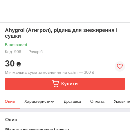
Ahygrol (Агигрол), рідина для знежирення і
сушки
В наявності
Код: 906
Роздріб
30
₴
Мінімальна сума замовлення на сайті — 300 ₴
Купити
Опис
Характеристики
Доставка
Оплата
Умови п
Опис
Рідина для знежирення і сушки