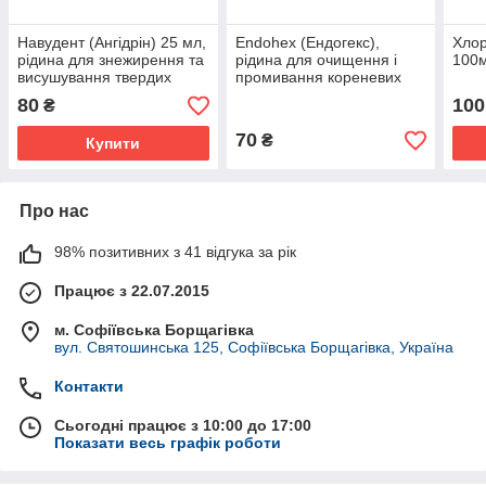
Навудент (Ангідрін) 25 мл,
Endohex (Ендогекс),
Хлор
рідина для знежирення та
рідина для очищення і
100
висушування твердих
промивання кореневих
тканин зуба
каналів
80
100
₴
70
₴
Купити
Про нас
98% позитивних з 41 відгука за рік
Працює з 22.07.2015
м. Софіївська Борщагівка
вул. Святошинська 125, Софіївська Борщагівка, Україна
Контакти
Сьогодні працює з 10:00 до 17:00
Показати весь графік роботи