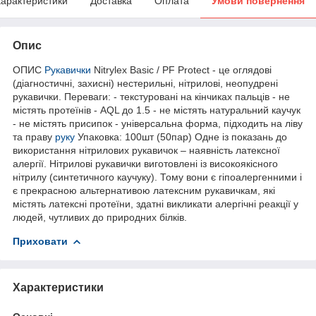
арактеристики
Доставка
Оплата
Умови повернення
Опис
ОПИС
Рукавички
Nitrylex Basic / PF Protect - це оглядові
(діагностичні, захисні) нестерильні, нітрилові, неопудрені
рукавички. Переваги: - текстуровані на кінчиках пальців - не
містять протеїнів - AQL до 1.5 - не містять натуральний каучук
- не містять присипок - універсальна форма, підходить на ліву
та праву
руку
Упаковка: 100шт (50пар) Одне із показань до
використання нітрилових рукавичок – наявність латексної
алергії. Нітрилові рукавички виготовлені із високоякісного
нітрилу (синтетичного каучуку). Тому вони є гіпоалергенними і
є прекрасною альтернативою латексним рукавичкам, які
містять латексні протеїни, здатні викликати алергічні реакції у
людей, чутливих до природних білків.
Приховати
Характеристики