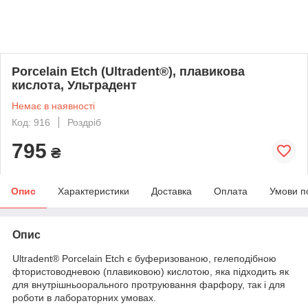
Porcelain Etch (Ultradent®), плавикова
кислота, Ультрадент
Немає в наявності
Код: 916
Роздріб
795
₴
Опис
Характеристики
Доставка
Оплата
Умови п
Опис
Ultradent® Porcelain Etch є буферизованою, гелеподібною
фтористоводневою (плавиковою) кислотою, яка підходить як
для внутрішньоорального протруювання фарфору, так і для
роботи в лабораторних умовах.