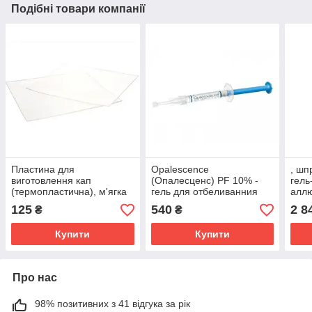
Подібні товари компанії
Пластина для
Opalescence
, шп
виготовлення кап
(Опалесценс) PF 10% -
гель
(термопластична), м'ягка
гель для отбеливанния
аллю
Sof-Tray, 1шт,
шпр.1.2 мл. (Ultradent
125
540
2 8
₴
₴
товщ.=1.5мм, (Ultradent
Products Inc./Ультрадент)
Products Inc.)
Купити
Купити
Про нас
98% позитивних з 41 відгука за рік