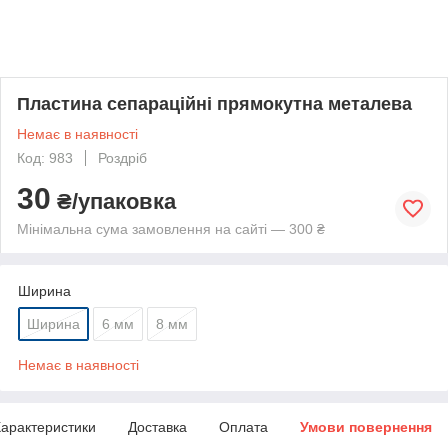
Пластина сепараційні прямокутна металева
Немає в наявності
Код: 983
Роздріб
30
₴/упаковка
Мінімальна сума замовлення на сайті — 300 ₴
Ширина
Ширина
6 мм
8 мм
Немає в наявності
арактеристики
Доставка
Оплата
Умови повернення