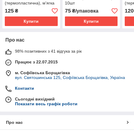
(термопластична), м'ягка
10шт
(тер
Sof-Tray, 1шт,
жорс
125
75
120
₴
₴/упаковка
товщ.=1.5мм, (Ultradent
(Дже
Products Inc.)
Купити
Купити
Про нас
98% позитивних з 41 відгука за рік
Працює з 22.07.2015
м. Софіївська Борщагівка
вул. Святошинська 125, Софіївська Борщагівка, Україна
Контакти
Сьогодні вихідний
Показати весь графік роботи
Про нас