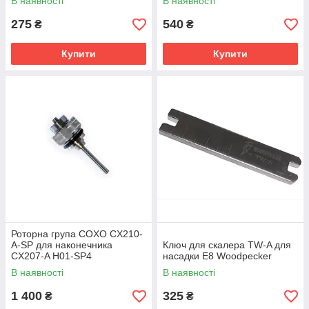
В наявності
В наявності
275
540
₴
₴
Купити
Купити
Роторна група COXO CX210-
A-SP для наконечника
Ключ для скалера TW-A для
CX207-A H01-SP4
насадки E8 Woodpecker
В наявності
В наявності
1 400
325
₴
₴