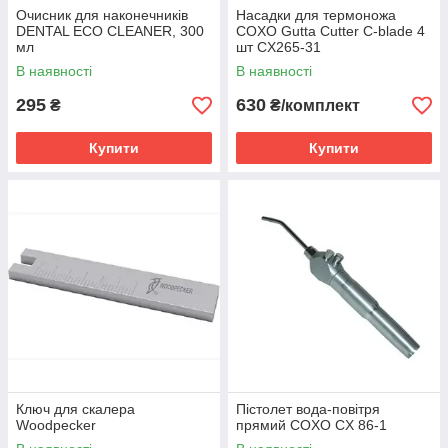
Очисник для наконечників
Насадки для термоножа
DENTAL ECO CLEANER, 300
COXO Gutta Cutter C-blade 4
мл
шт CX265-31
В наявності
В наявності
295
630
₴
₴/комплект
Купити
Купити
Ключ для скалера
Пістолет вода-повітря
Woodpecker
прямий COXO CX 86-1