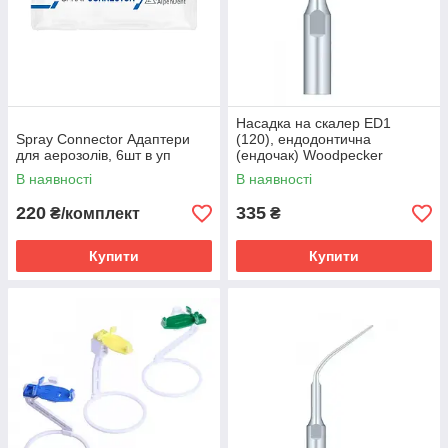
Насадка на скалер ED1
Spray Connector Адаптери
(120), ендодонтична
для аерозолів, 6шт в уп
(ендочак) Woodpecker
В наявності
В наявності
220
335
₴/комплект
₴
Купити
Купити