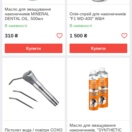
Масло для змащування
наконечників MINERAL
Олія-спрей для наконечників
DENTAL OIL, 500мл
"F1 MD-400" W&H
В наявності
В наявності
310
1 500
₴
₴
Купити
Купити
Масло для змащування
Пістолет вода / повітря COXO
наконечників, "SYNTHETIC