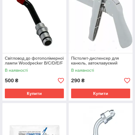
Світловод до фотополімерної
Пістолет-диспенсер для
лампи Woodpecker B/C/D/E/F
канюль, автоклавуємий
В наявності
В наявності
500
290
₴
₴
Купити
Купити