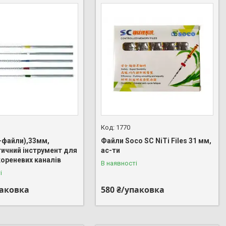
1770
У-файли),33мм,
Файли Soco SC NiTi Files 31 мм,
ичний інструмент для
ас-ти
кореневих каналів
В наявності
і
паковка
580 ₴/упаковка