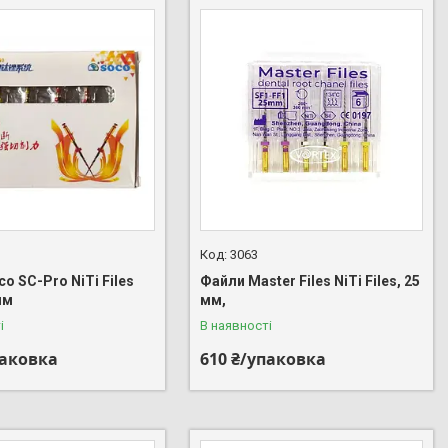
3063
o SC-Pro NiTi Files
Файли Master Files NiTi Files, 25
мм
мм,
і
В наявності
паковка
610 ₴/упаковка