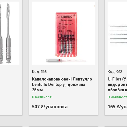
568
962
Каналонаповнювачі Лентулло
U-Files (
Lentullo Dentsply , довжина
ендодонт
25мм
обробки 
В наявності
В наявност
507 ₴/упаковка
165 ₴/у