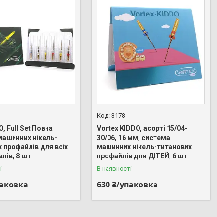
3178
O, Full Set Повна
Vortex KIDDO, асорті 15/04-
машинних нікель-
30/06, 16 мм, система
 профайлів для всіх
машинних нікель-титанових
алів, 8 шт
профайлів для ДІТЕЙ, 6 шт
і
В наявності
паковка
630 ₴/упаковка