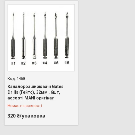
1468
Каналорозширювачі Gates
Drills (Гейтс), 32мм , 6шт,
+380 (67) 798-17-41
ассорті MANI оригінал
Немає в наявності
320 ₴/упаковка