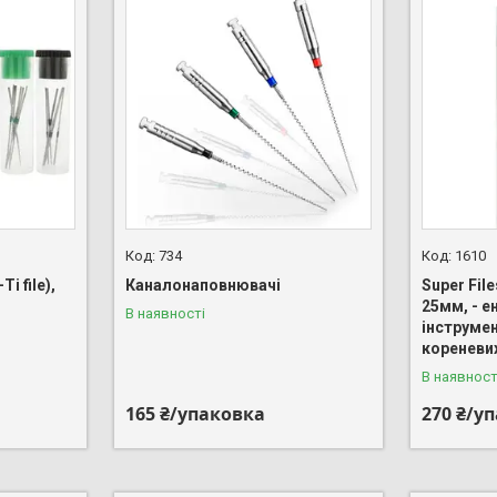
734
1610
Ti file),
Каналонаповнювачі
Super Fil
25мм, - 
В наявності
інструме
кореневи
В наявност
165 ₴/упаковка
270 ₴/у