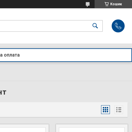
Кошик
а оплата
нт