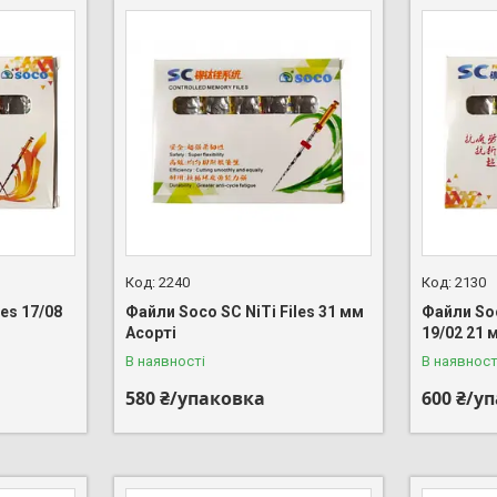
2240
2130
es 17/08
Файли Soco SC NiTi Files 31 мм
Файли Soc
Асорті
19/02 21 
В наявності
В наявност
580 ₴/упаковка
600 ₴/у