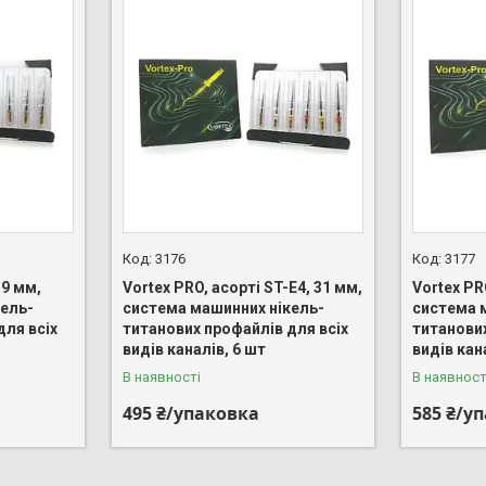
3176
3177
19 мм,
Vortex PRO, асорті ST-E4, 31 мм,
Vortex PR
ель-
система машинних нікель-
система 
для всіх
титанових профайлів для всіх
титанових
видів каналів, 6 шт
видів кан
В наявності
В наявност
495 ₴/упаковка
585 ₴/у