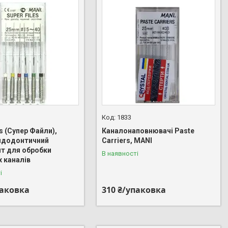
1833
es (Супер Файли),
Каналонаповнювачі Paste
ендодонтичний
Carriers, MANI
нт для обробки
В наявності
х каналів
і
паковка
310 ₴/упаковка