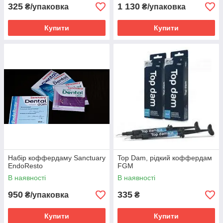
325
1 130
₴/упаковка
₴/упаковка
Купити
Купити
Набір коффердаму Sanctuary
Top Dam, рідкий коффердам
EndoResto
FGM
В наявності
В наявності
950
335
₴/упаковка
₴
Купити
Купити