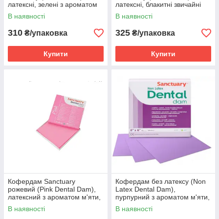
латексні, зелені з ароматом
латексні, блакитні звичайні
м'яти, (152мм х 152мм) 36шт
(без запаху), (152мм
В наявності
В наявності
x152мм) 36шт
310
325
₴/упаковка
₴/упаковка
Купити
Купити
Кофердам Sanctuary
Кофердам без латексу (Non
рожевий (Pink Dental Dam),
Latex Dental Dam),
латексний з ароматом м'яти,
пурпурний з ароматом м'яти,
середній (medium), (152мм
середній (medium) 0,25 мм,
В наявності
В наявності
х152мм) 36шт
15 шт.