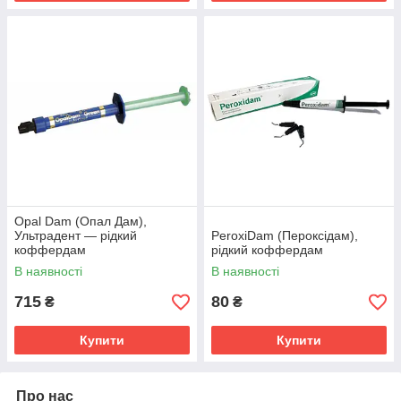
Opal Dam (Опал Дам),
Ультрадент — рідкий
PeroxiDam (Пероксідам),
коффердам
рідкий коффердам
В наявності
В наявності
715
80
₴
₴
Купити
Купити
Про нас